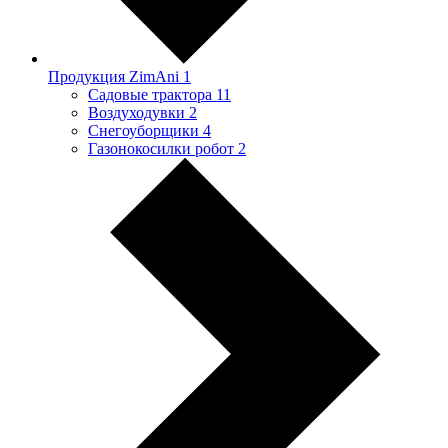
Продукция ZimAni
1
Садовые трактора
11
Воздуходувки
2
Снегоуборщики
4
Газонокосилки робот
2